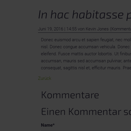
In hac habitasse 
Juni 19, 2016 | 14:55
von Kevin Jones (Kommenta
Donec euismod arcu et sapien feugiat, nec molesti
nisl. Donec congue accumsan vehicula. Donec aliq
eleifend. Fusce mattis auctor lobortis. Ut fi
accumsan, mauris sed accumsan pulvinar, ante est
consequat, sagittis nisl et, efficitur mauris. Pr
Zurück
Kommentare
Einen Kommentar s
Pflichtfeld
Name
*