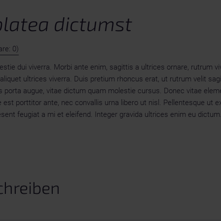
platea dictumst
re: 0)
e dui viverra. Morbi ante enim, sagittis a ultrices ornare, rutrum vive
uet ultrices viverra. Duis pretium rhoncus erat, ut rutrum velit sagi
nibus porta augue, vitae dictum quam molestie cursus. Donec vitae e
 porttitor ante, nec convallis urna libero ut nisl. Pellentesque ut ex 
aesent feugiat a mi et eleifend. Integer gravida ultrices enim eu dictum
chreiben