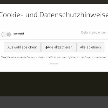
Impressum
Anmeldung_Institutionen
Anmeldung
Cookie- und Datenschutzhinweis
Details einblenden
Essenziell
Auswahl speichern
Alle akzeptieren
Alle ablehnen
Diese Webseite verwendet Cookies, um bestimmte Funktionen zu ermöglichen und das Angebot zu verbessern.
Datenschutz